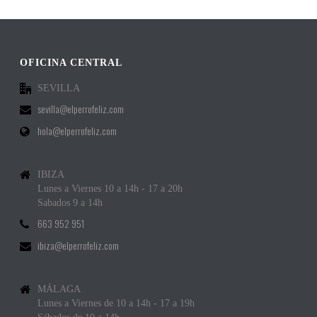
OFICINA CENTRAL
SEVILLA
sevilla@elperrofeliz.com
hola@elperrofeliz.com
IBIZA
Lunes a Viernes 10 a 14h - 17 a 20h
Sabados 9 a 14h
663 952 951
ibiza@elperrofeliz.com
MÁLAGA
Lunes a Viernes de 10 a 14h - 17 a 19h