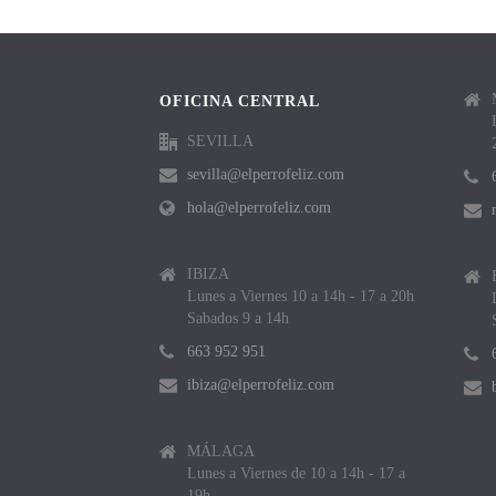
OFICINA CENTRAL
SEVILLA
sevilla@elperrofeliz.com
hola@elperrofeliz.com
IBIZA
Lunes a Viernes 10 a 14h - 17 a 20h
Sabados 9 a 14h
663 952 951
ibiza@elperrofeliz.com
MÁLAGA
Lunes a Viernes de 10 a 14h - 17 a
19h