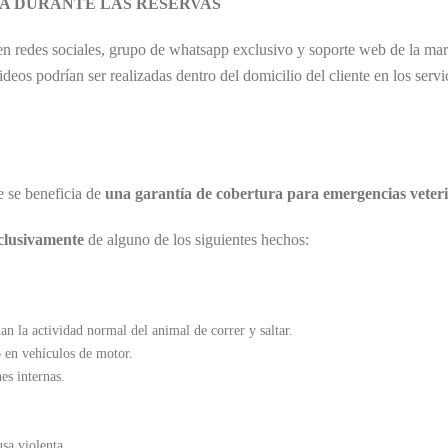
TA DURANTE LAS RESERVAS
n en redes sociales, grupo de whatsapp exclusivo y soporte web de la marc
ideos podrían ser realizadas dentro del domicilio del cliente en los serv
te se beneficia de
una garantía de
cobertura para emergencias veteri
clusivamente
de alguno de los siguientes hechos:
n la actividad normal del animal de correr y saltar.
o en vehículos de motor.
es internas.
sa violenta.