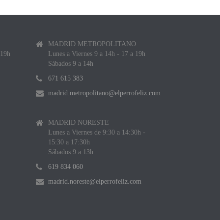
MADRID METROPOLITANO
 19h
Lunes a Viernes 9 a 14h - 17 a 19h
Sábados 9 a 14h
671 615 383
m
madrid.metropolitano@elperrofeliz.com
MADRID NORESTE
Lunes a Viernes de 9:30 a 14:30h -
15:30 a 17:30h
Sábados 9 a 13h
619 834 060
madrid.noreste@elperrofeliz.com