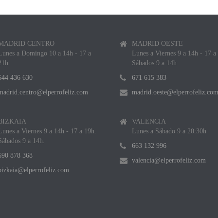
MADRID CENTRO
MADRID OESTE
Lunes a Domingo 10 a 14h - 17 a
Lunes a Viernes 9 a 14h - 17 a
21h
Sábados 9 a 14h
644 436 630
671 615 383
madrid.centro@elperrofeliz.com
madrid.oeste@elperrofeliz.co
BIZKAIA
VALENCIA
Lunes a Viernes 9 a 14h - 17 a 19h.
Lunes a Sábado 9 a 20:30h
Sábados 9 a 14h.
663 132 996
690 878 368
valencia@elperrofeliz.com
bizkaia@elperrofeliz.com