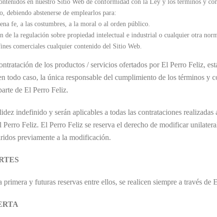
 contenidos en nuestro Sitio Web de conformidad con la Ley y los términos y con
o, debiendo abstenerse de emplearlos para:
buena fe, a las costumbres, a la moral o al orden público.
n de la regulación sobre propiedad intelectual e industrial o cualquier otra nor
fines comerciales cualquier contenido del Sitio Web.
ntratación de los productos / servicios ofertados por El Perro Feliz, es
, en todo caso, la única responsable del cumplimiento de los términos y
arte de El Perro Feliz.
ez indefinido y serán aplicables a todas las contrataciones realizadas a 
Perro Feliz. El Perro Feliz se reserva el derecho de modificar unilater
ridos previamente a la modificación.
RTES
 primera y futuras reservas entre ellos, se realicen siempre a través de E
ERTA