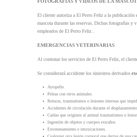
FOTOGRAFÍAS Y VIDEOS DE LA MASCO
El cliente autoriza a El Perro Feliz a la publicació
mascota durante las reservas. Dichas fotografías y v
empleados de El Perro Feliz .
EMERGENCIAS VETERINARIAS
Al contratar los servicios de El Perro Feliz, el clien
Se considerará accidente los siniestros derivados
ex
Atropello.
Peleas con otros animales.
Roturas, traumatismos o lesiones internas que impida
Accidentes de circulación durante el desplazamient
Caídas que originen al animal traumatismos o lesion
Ingestión de objetos y cuerpos extraños.
Envenenamiento e intoxicaciones.
Cualquier otra lesión corporal que derive de una cau