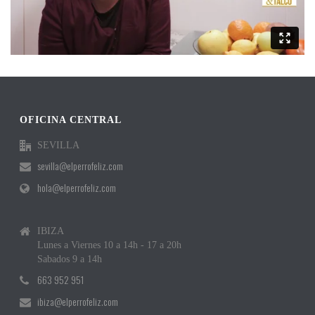
OFICINA CENTRAL
SEVILLA
sevilla@elperrofeliz.com
hola@elperrofeliz.com
IBIZA
Lunes a Viernes 10 a 14h - 17 a 20h
Sabados 9 a 14h
663 952 951
ibiza@elperrofeliz.com