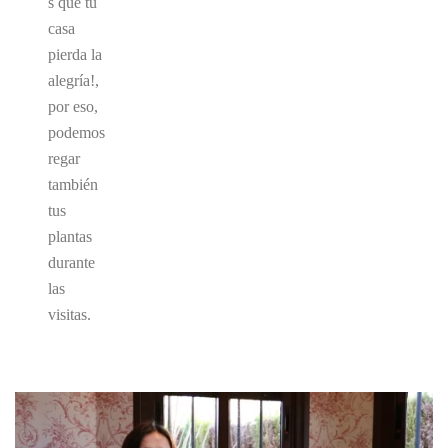
s que tu
casa
pierda la
alegría!,
por eso,
podemos
regar
también
tus
plantas
durante
las
visitas.