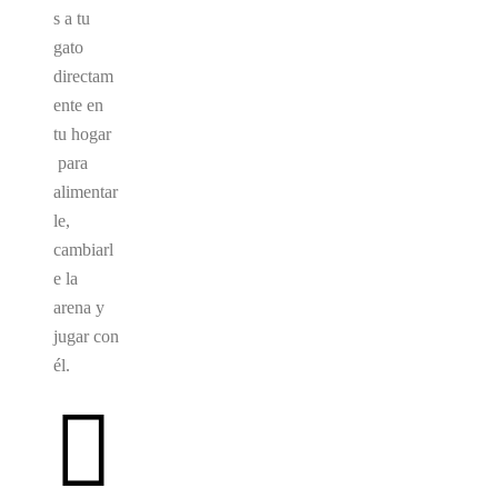
s a tu
gato
directam
ente en
tu hogar
para
alimentar
le,
cambiarl
e la
arena y
jugar con
él.