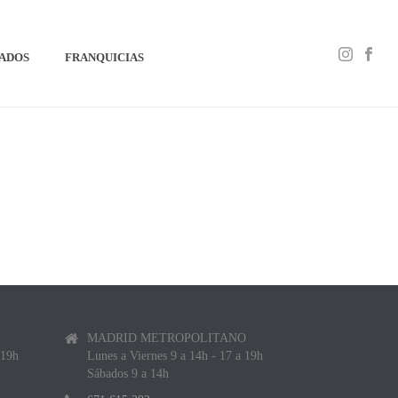
IADOS
FRANQUICIAS
MADRID METROPOLITANO
 19h
Lunes a Viernes 9 a 14h - 17 a 19h
Sábados 9 a 14h