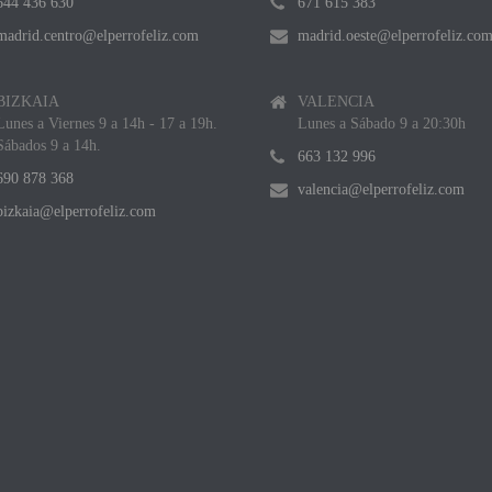
644 436 630
671 615 383
madrid.centro@elperrofeliz.com
madrid.oeste@elperrofeliz.co
BIZKAIA
VALENCIA
Lunes a Viernes 9 a 14h - 17 a 19h.
Lunes a Sábado 9 a 20:30h
Sábados 9 a 14h.
663 132 996
690 878 368
valencia@elperrofeliz.com
bizkaia@elperrofeliz.com