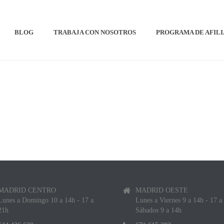
BLOG
TRABAJA CON NOSOTROS
PROGRAMA DE AFIL
MADRID CENTRO
MADRID OESTE
Lunes a Domingo 10 a 14h - 17 a
Lunes a Viernes 9 a 14h - 17 a
21h
Sábados 9 a 14h