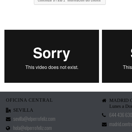
OFICINA CENTRAL
MADRID 
Lunes a Dom
SEVILLA
644 436 63
sevilla@elperrofeliz.com
madrid.centr
hola@elperrofeliz.com