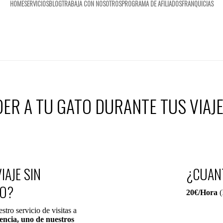
HOME
SERVICIOS
BLOG
TRABAJA CON NOSOTROS
PROGRAMA DE AFILIADOS
FRANQUICIAS
NDER A TU GATO DURANTE TUS VIAJ
IAJE SIN
¿CUANT
TO?
20€/Hora
(
stro servicio de visitas a
encia, uno de nuestros