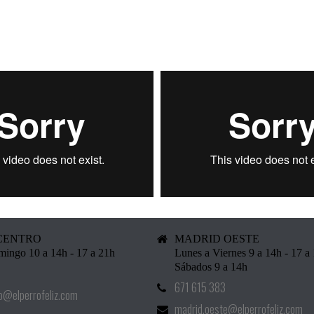
CENTRO
MADRID OESTE
ingo 10 a 14h - 17 a 21h
Lunes a Viernes 9 a 14h - 17 a
Sábados 9 a 14h
0
671 615 383
o@elperrofeliz.com
madrid.oeste@elperrofeliz.com