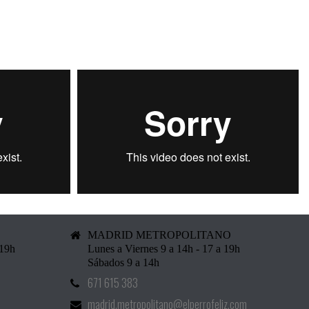
MADRID METROPOLITANO
 19h
Lunes a Viernes 9 a 14h - 17 a 19h
Sábados 9 a 14h
671 615 383
madrid.metropolitano@elperrofeliz.com