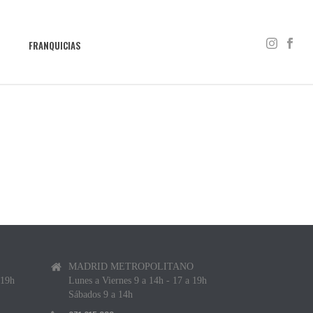
S
FRANQUICIAS
MADRID METROPOLITANO
 19h
Lunes a Viernes 9 a 14h - 17 a 19h
Sábados 9 a 14h