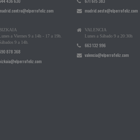
644 436 630
671 615 383
madrid.centro@elperrofeliz.com
madrid.oeste@elperrofeliz.com
BIZKAIA
VALENCIA
Lunes a Viernes 9 a 14h - 17 a 19h.
Lunes a Sábado 9 a 20:30h
Sábados 9 a 14h.
663 132 996
690 878 368
valencia@elperrofeliz.com
bizkaia@elperrofeliz.com