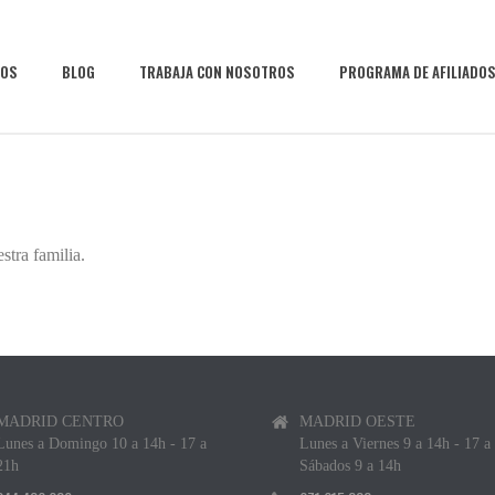
IOS
BLOG
TRABAJA CON NOSOTROS
PROGRAMA DE AFILIADO
stra familia.
MADRID CENTRO
MADRID OESTE
Lunes a Domingo 10 a 14h - 17 a
Lunes a Viernes 9 a 14h - 17 a
21h
Sábados 9 a 14h