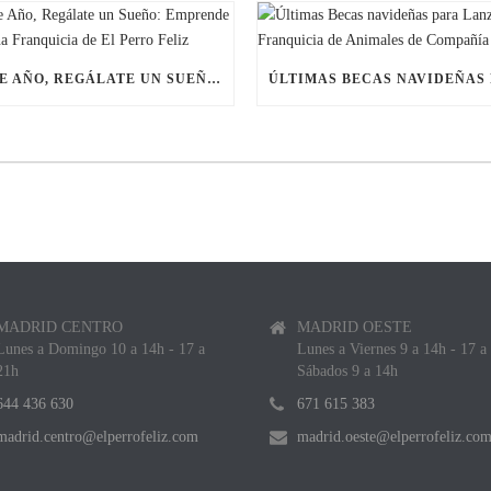
ESTE AÑO, REGÁLATE UN SUEÑO: EMPRENDE CON UNA FRANQUICIA DE EL PERRO FELIZ
MADRID CENTRO
MADRID OESTE
Lunes a Domingo 10 a 14h - 17 a
Lunes a Viernes 9 a 14h - 17 a
21h
Sábados 9 a 14h
644 436 630
671 615 383
madrid.centro@elperrofeliz.com
madrid.oeste@elperrofeliz.co