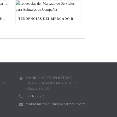
ÚLTIMAS BECAS NAVIDEÑAS PARA LANZAR TU FRANQUICIA DE ANIMALES DE COMPAÑÍA
TENDENCIAS DEL MERCADO DE SERVICIOS PARA ANIMALES DE COMPAÑÍA
MADRID METROPOLITANO
 19h
Lunes a Viernes 9 a 14h - 17 a 19h
Sábados 9 a 14h
671 615 383
m
madrid.metropolitano@elperrofeliz.com