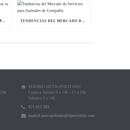
ÚLTIMAS BECAS NAVIDEÑAS PARA LANZAR TU FRANQUICIA DE ANIMALES DE COMPAÑÍA
TENDENCIAS DEL MERCADO DE SERVICIOS PARA ANIMALES DE COMPAÑÍA
MADRID METROPOLITANO
 19h
Lunes a Viernes 9 a 14h - 17 a 19h
Sábados 9 a 14h
671 615 383
m
madrid.metropolitano@elperrofeliz.com