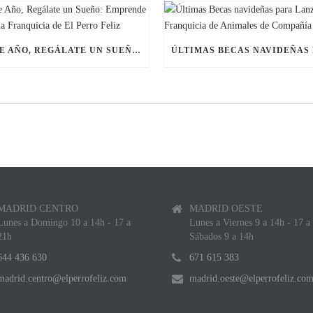
ESTE AÑO, REGÁLATE UN SUEÑO: EMPRENDE CON UNA FRANQUICIA DE EL PERRO FELIZ
MADRID CENTRO
MADRID OESTE
Lunes a Domingo 10 a 14h - 17 a
Lunes a Viernes 9 a 14h - 17 a
21h
Sábados 9 a 14h
644 436 630
671 615 383
madrid.centro@elperrofeliz.com
madrid.oeste@elperrofeliz.co