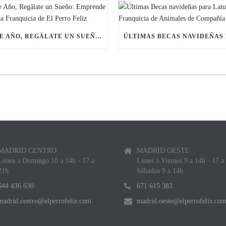
ESTE AÑO, REGÁLATE UN SUEÑO: EMPRENDE CON UNA FRANQUICIA DE EL PERRO FELIZ
MADRID CENTRO
MADRID OESTE
Lunes a Domingo 10 a 14h - 17 a
Lunes a Viernes 9 a 14h - 17 a
21h
Sábados 9 a 14h
644 436 630
671 615 383
madrid.centro@elperrofeliz.com
madrid.oeste@elperrofeliz.co