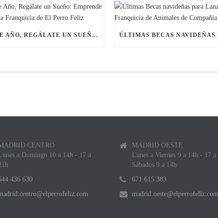
ESTE AÑO, REGÁLATE UN SUEÑO: EMPRENDE CON UNA FRANQUICIA DE EL PERRO FELIZ
MADRID CENTRO
MADRID OESTE
Lunes a Domingo 10 a 14h - 17 a
Lunes a Viernes 9 a 14h - 17 a
21h
Sábados 9 a 14h
644 436 630
671 615 383
madrid.centro@elperrofeliz.com
madrid.oeste@elperrofeliz.co