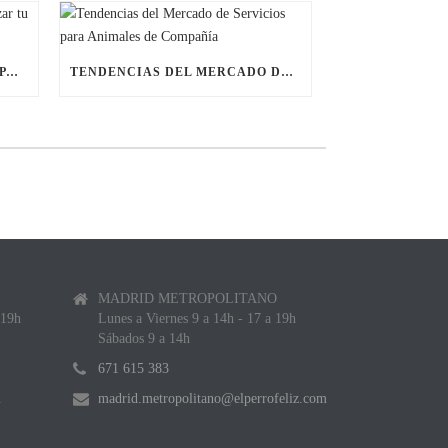
ÚLTIMAS BECAS NAVIDEÑAS PARA LANZAR TU FRANQUICIA DE ANIMALES DE COMPAÑÍA
TENDENCIAS DEL MERCADO DE SERVICIOS PARA ANIMALES DE COMPAÑÍA
MADRID METROPOLITANO
 19h
Lunes a Viernes 9 a 14h - 17 a 19h
Sábados 9 a 14h
671 615 383
m
madrid.metropolitano@elperrofeliz.com