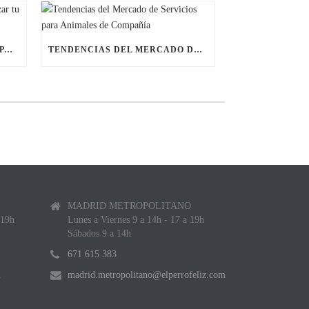
ÚLTIMAS BECAS NAVIDEÑAS PARA LANZAR TU FRANQUICIA DE ANIMALES DE COMPAÑÍA
TENDENCIAS DEL MERCADO DE SERVICIOS PARA ANIMALES DE COMPAÑÍA
MADRID METROPOLITANO
 19h
Lunes a Viernes 9 a 14h - 17 a 19h
Sábados 9 a 14h
671 615 383
m
madrid.metropolitano@elperrofeliz.com