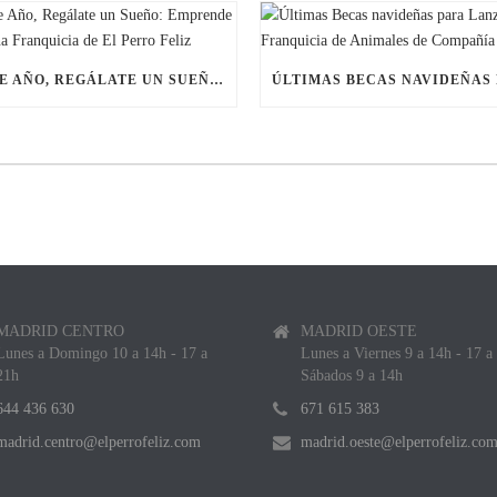
ESTE AÑO, REGÁLATE UN SUEÑO: EMPRENDE CON UNA FRANQUICIA DE EL PERRO FELIZ
MADRID CENTRO
MADRID OESTE
Lunes a Domingo 10 a 14h - 17 a
Lunes a Viernes 9 a 14h - 17 a
21h
Sábados 9 a 14h
644 436 630
671 615 383
madrid.centro@elperrofeliz.com
madrid.oeste@elperrofeliz.co