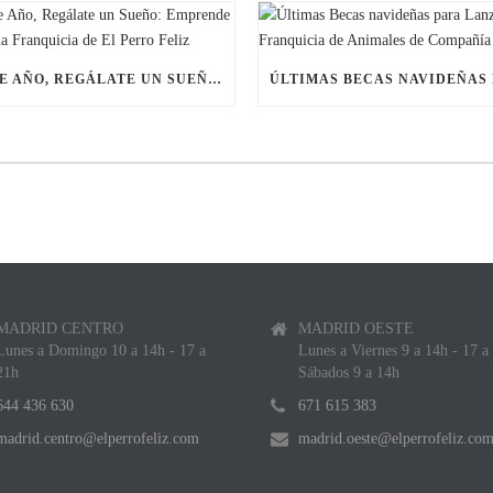
ESTE AÑO, REGÁLATE UN SUEÑO: EMPRENDE CON UNA FRANQUICIA DE EL PERRO FELIZ
MADRID CENTRO
MADRID OESTE
Lunes a Domingo 10 a 14h - 17 a
Lunes a Viernes 9 a 14h - 17 a
21h
Sábados 9 a 14h
644 436 630
671 615 383
madrid.centro@elperrofeliz.com
madrid.oeste@elperrofeliz.co