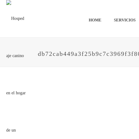
HOME
SERVICIOS
db72cab449a3f25b9c7c3969f3f8