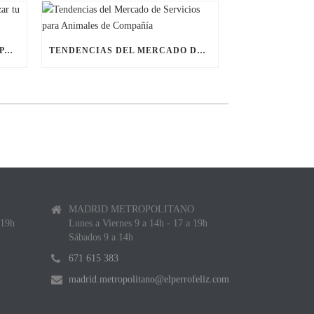
ÚLTIMAS BECAS NAVIDEÑAS PARA LANZAR TU FRANQUICIA DE ANIMALES DE COMPAÑÍA
TENDENCIAS DEL MERCADO DE SERVICIOS PARA ANIMALES DE COMPAÑÍA
MADRID METROPOLITANO
 19h
Lunes a Viernes 9 a 14h - 17 a 19h
Sábados 9 a 14h
671 615 383
m
madrid.metropolitano@elperrofeliz.com