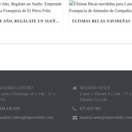
ESTE AÑO, REGÁLATE UN SUEÑO: EMPRENDE CON UNA FRANQUICIA DE EL PERRO FELIZ
MADRID CENTRO
MADRID OESTE
Lunes a Domingo 10 a 14h - 17 a
Lunes a Viernes 9 a 14h - 17 a
21h
Sábados 9 a 14h
644 436 630
671 615 383
madrid.centro@elperrofeliz.com
madrid.oeste@elperrofeliz.co