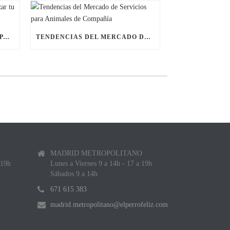
ÚLTIMAS BECAS NAVIDEÑAS PARA LANZAR TU FRANQUICIA DE ANIMALES DE COMPAÑÍA
TENDENCIAS DEL MERCADO DE SERVICIOS PARA ANIMALES DE COMPAÑÍA
MADRID METROPOLITANO
 19h
Lunes a Viernes 9 a 14h - 17 a 19h
Sábados 9 a 14h
671 615 383
m
madrid.metropolitano@elperrofeliz.com