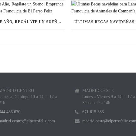
ESTE AÑO, REGÁLATE UN SUEÑO: EMPRENDE CON UNA FRANQUICIA DE EL PERRO FELIZ
MADRID CENTRO
MADRID OESTE
Lunes a Domingo 10 a 14h - 17 a
Lunes a Viernes 9 a 14h - 17 a
21h
Sábados 9 a 14h
644 436 630
671 615 383
madrid.centro@elperrofeliz.com
madrid.oeste@elperrofeliz.co