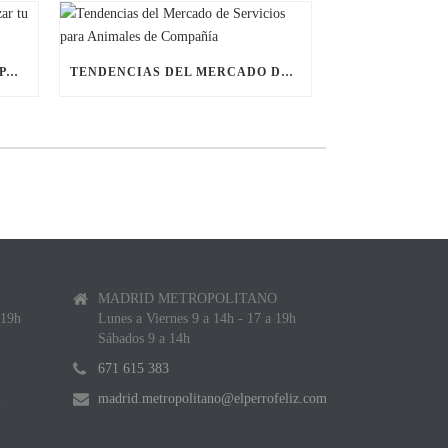
ÚLTIMAS BECAS NAVIDEÑAS PARA LANZAR TU FRANQUICIA DE ANIMALES DE COMPAÑÍA
TENDENCIAS DEL MERCADO DE SERVICIOS PARA ANIMALES DE COMPAÑÍA
MADRID METROPOLITANO
 19h
Lunes a Viernes 9 a 14h - 17 a 19h
Sábados 9 a 14h
671 615 383
m
madrid.metropolitano@elperrofeliz.com