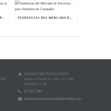
ÚLTIMAS BECAS NAVIDEÑAS PARA LANZAR TU FRANQUICIA DE ANIMALES DE COMPAÑÍA
TENDENCIAS DEL MERCADO DE SERVICIOS PARA ANIMALES DE COMPAÑÍA
MADRID METROPOLITANO
 19h
Lunes a Viernes 9 a 14h - 17 a 19h
Sábados 9 a 14h
671 615 383
m
madrid.metropolitano@elperrofeliz.com