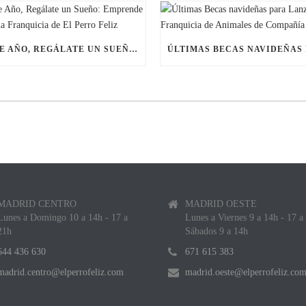
ESTE AÑO, REGÁLATE UN SUEÑO: EMPRENDE CON UNA FRANQUICIA DE EL PERRO FELIZ
MADRID CENTRO
MADRID OESTE
Lunes a Domingo 10 a 14h - 17 a
Lunes a Viernes 9 a 14h - 17 a
21h
Sábados 9 a 14h
644 436 630
671 615 383
madrid.centro@elperrofeliz.com
madrid.oeste@elperrofeliz.co