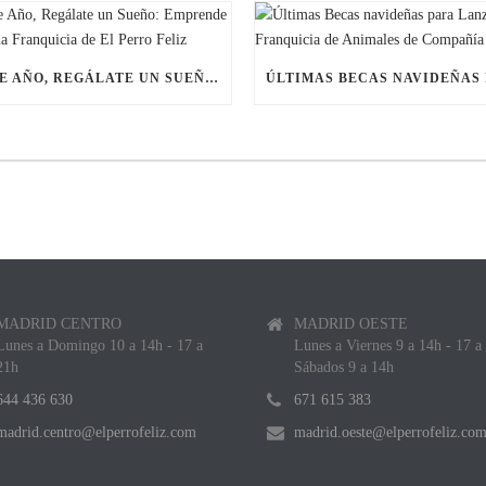
ESTE AÑO, REGÁLATE UN SUEÑO: EMPRENDE CON UNA FRANQUICIA DE EL PERRO FELIZ
MADRID CENTRO
MADRID OESTE
Lunes a Domingo 10 a 14h - 17 a
Lunes a Viernes 9 a 14h - 17 a
21h
Sábados 9 a 14h
644 436 630
671 615 383
madrid.centro@elperrofeliz.com
madrid.oeste@elperrofeliz.co