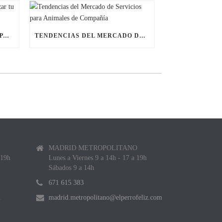
ÚLTIMAS BECAS NAVIDEÑAS PARA LANZAR TU FRANQUICIA DE ANIMALES DE COMPAÑÍA
TENDENCIAS DEL MERCADO DE SERVICIOS PARA ANIMALES DE COMPAÑÍA
MADRID METROPOLITANO
 19h
Lunes a Viernes 9 a 14h - 17 a 19h
Sábados 9 a 14h
671 615 383
m
madrid.metropolitano@elperrofeliz.com