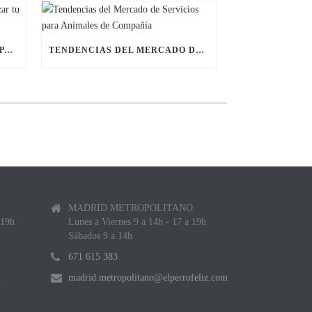
ÚLTIMAS BECAS NAVIDEÑAS PARA LANZAR TU FRANQUICIA DE ANIMALES DE COMPAÑÍA
TENDENCIAS DEL MERCADO DE SERVICIOS PARA ANIMALES DE COMPAÑÍA
MADRID METROPOLITANO
 19h
Lunes a Viernes 9 a 14h - 17 a 19h
Sábados 9 a 14h
671 615 383
m
madrid.metropolitano@elperrofeliz.com