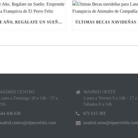
ESTE AÑO, REGÁLATE UN SUEÑO: EMPRENDE CON UNA FRANQUICIA DE EL PERRO FELIZ
MADRID CENTRO
MADRID OESTE
Lunes a Domingo 10 a 14h - 17 a
Lunes a Viernes 9 a 14h - 17 a
21h
Sábados 9 a 14h
644 436 630
671 615 383
madrid.centro@elperrofeliz.com
madrid.oeste@elperrofeliz.co