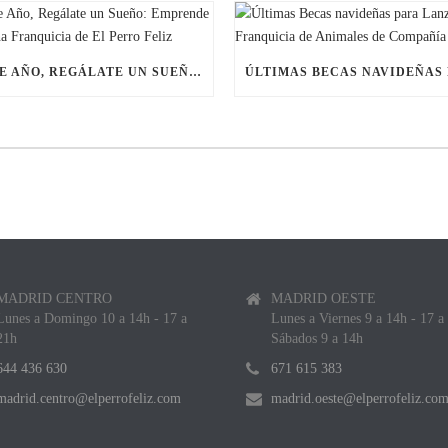
ESTE AÑO, REGÁLATE UN SUEÑO: EMPRENDE CON UNA FRANQUICIA DE EL PERRO FELIZ
MADRID CENTRO
MADRID OESTE
Lunes a Domingo 10 a 14h - 17 a
Lunes a Viernes 9 a 14h - 17 a
21h
Sábados 9 a 14h
644 436 630
671 615 383
madrid.centro@elperrofeliz.com
madrid.oeste@elperrofeliz.co