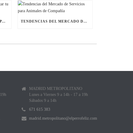
ÚLTIMAS BECAS NAVIDEÑAS PARA LANZAR TU FRANQUICIA DE ANIMALES DE COMPAÑÍA
TENDENCIAS DEL MERCADO DE SERVICIOS PARA ANIMALES DE COMPAÑÍA
MADRID METROPOLITANO
 19h
Lunes a Viernes 9 a 14h - 17 a 19h
Sábados 9 a 14h
671 615 383
m
madrid.metropolitano@elperrofeliz.com