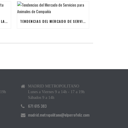
ÚLTIMAS BECAS NAVIDEÑAS PARA LANZAR TU FRANQUICIA DE ANIMALES DE COMPAÑÍA
TENDENCIAS DEL MERCADO DE SERVICIOS PARA ANIMALES DE COMPAÑÍA
MADRID METROPOLITANO
 19h
Lunes a Viernes 9 a 14h - 17 a 19h
Sábados 9 a 14h
671 615 383
madrid.metropolitano@elperrofeliz.com