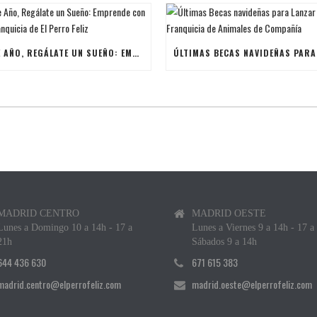
ESTE AÑO, REGÁLATE UN SUEÑO: EMPRENDE CON UNA FRANQUICIA DE EL PERRO FELIZ
MADRID CENTRO
MADRID OESTE
Lunes a Domingo 10 a 14h - 17 a
Lunes a Viernes 9 a 14h - 17 a
21h
Sábados 9 a 14h
644 436 630
671 615 383
madrid.centro@elperrofeliz.com
madrid.oeste@elperrofeliz.com