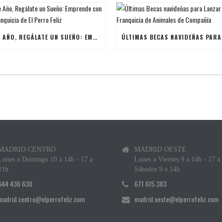
ESTE AÑO, REGÁLATE UN SUEÑO: EMPRENDE CON UNA FRANQUICIA DE EL PERRO FELIZ
MADRID CENTRO
MADRID OESTE
Lunes a Domingo 10 a 14h - 17 a
Lunes a Viernes 9 a 14h - 17 a
21h
Sábados 9 a 14h
644 436 630
671 615 383
madrid.centro@elperrofeliz.com
madrid.oeste@elperrofeliz.com