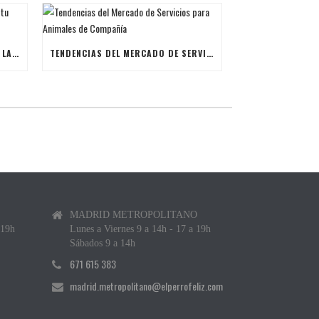
ÚLTIMAS BECAS NAVIDEÑAS PARA LANZAR TU FRANQUICIA DE ANIMALES DE COMPAÑÍA
TENDENCIAS DEL MERCADO DE SERVICIOS PARA ANIMALES DE COMPAÑÍA
MADRID METROPOLITANO
 19h
Lunes a Viernes 9 a 14h - 17 a 19h
Sábados 9 a 14h
671 615 383
madrid.metropolitano@elperrofeliz.com