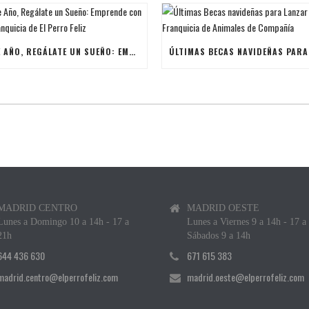
ESTE AÑO, REGÁLATE UN SUEÑO: EMPRENDE CON UNA FRANQUICIA DE EL PERRO FELIZ
MADRID CENTRO
MADRID OESTE
Lunes a Domingo 10 a 14h - 17 a
Lunes a Viernes 9 a 14h - 17 a
21h
Sábados 9 a 14h
644 436 630
671 615 383
madrid.centro@elperrofeliz.com
madrid.oeste@elperrofeliz.com