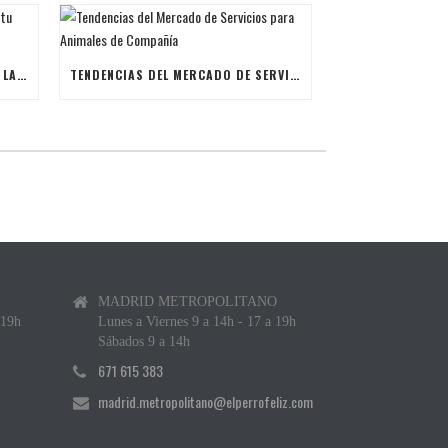
ÚLTIMAS BECAS NAVIDEÑAS PARA LANZAR TU FRANQUICIA DE ANIMALES DE COMPAÑÍA
TENDENCIAS DEL MERCADO DE SERVICIOS PARA ANIMALES DE COMPAÑÍA
MADRID METROPOLITANO
 19h
Lunes a Viernes 9 a 14h - 17 a 19h
Sábados 9 a 14h
671 615 383
madrid.metropolitano@elperrofeliz.com