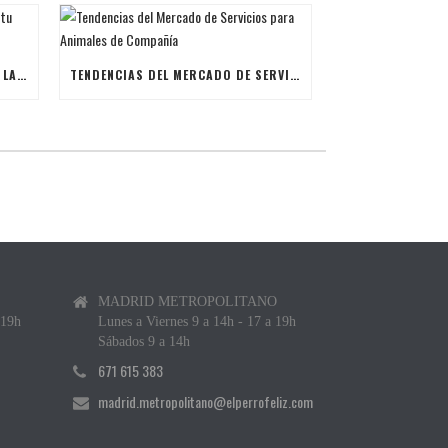
ÚLTIMAS BECAS NAVIDEÑAS PARA LANZAR TU FRANQUICIA DE ANIMALES DE COMPAÑÍA
TENDENCIAS DEL MERCADO DE SERVICIOS PARA ANIMALES DE COMPAÑÍA
MADRID METROPOLITANO
 19h
Lunes a Viernes 9 a 14h - 17 a 19h
Sábados 9 a 14h
671 615 383
madrid.metropolitano@elperrofeliz.com