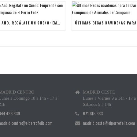
ESTE AÑO, REGÁLATE UN SUEÑO: EMPRENDE CON UNA FRANQUICIA DE EL PERRO FELIZ
MADRID CENTRO
MADRID OESTE
Lunes a Domingo 10 a 14h - 17 a
Lunes a Viernes 9 a 14h - 17 a
21h
Sábados 9 a 14h
644 436 630
671 615 383
madrid.centro@elperrofeliz.com
madrid.oeste@elperrofeliz.com