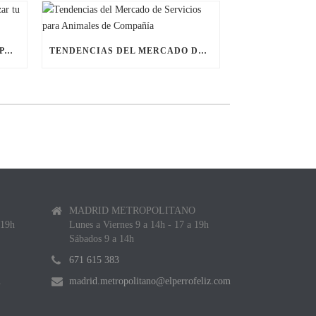
ÚLTIMAS BECAS NAVIDEÑAS PARA LANZAR TU FRANQUICIA DE ANIMALES DE COMPAÑÍA
TENDENCIAS DEL MERCADO DE SERVICIOS PARA ANIMALES DE COMPAÑÍA
MADRID METROPOLITANO
 19h
Lunes a Viernes 9 a 14h - 17 a 19h
Sábados 9 a 14h
671 615 383
m
madrid.metropolitano@elperrofeliz.com