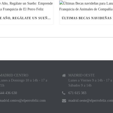
ESTE AÑO, REGÁLATE UN SUEÑO: EMPRENDE CON UNA FRANQUICIA DE EL PERRO FELIZ
MADRID CENTRO
MADRID OESTE
Lunes a Domingo 10 a 14h - 17 a
Lunes a Viernes 9 a 14h - 17 a
21h
Sábados 9 a 14h
644 436 630
671 615 383
madrid.centro@elperrofeliz.com
madrid.oeste@elperrofeliz.co