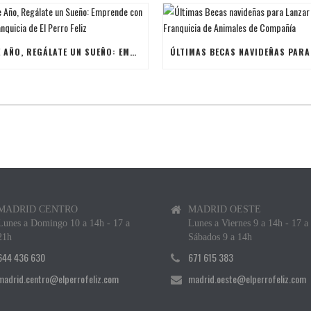
ESTE AÑO, REGÁLATE UN SUEÑO: EMPRENDE CON UNA FRANQUICIA DE EL PERRO FELIZ
MADRID CENTRO
MADRID OESTE
Lunes a Domingo 10 a 14h - 17 a
Lunes a Viernes 9 a 14h - 17 a
21h
Sábados 9 a 14h
644 436 630
671 615 383
madrid.centro@elperrofeliz.com
madrid.oeste@elperrofeliz.com