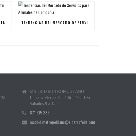
ÚLTIMAS BECAS NAVIDEÑAS PARA LANZAR TU FRANQUICIA DE ANIMALES DE COMPAÑÍA
TENDENCIAS DEL MERCADO DE SERVICIOS PARA ANIMALES DE COMPAÑÍA
MADRID METROPOLITANO
 19h
Lunes a Viernes 9 a 14h - 17 a 19h
Sábados 9 a 14h
671 615 383
madrid.metropolitano@elperrofeliz.com