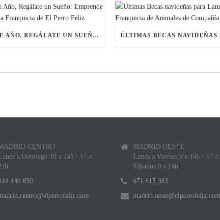
ESTE AÑO, REGÁLATE UN SUEÑO: EMPRENDE CON UNA FRANQUICIA DE EL PERRO FELIZ
MADRID CENTRO
MADRID OESTE
Lunes a Domingo 10 a 14h - 17 a
Lunes a Viernes 9 a 14h - 17 a
21h
Sábados 9 a 14h
644 436 630
671 615 383
madrid.centro@elperrofeliz.com
madrid.oeste@elperrofeliz.co