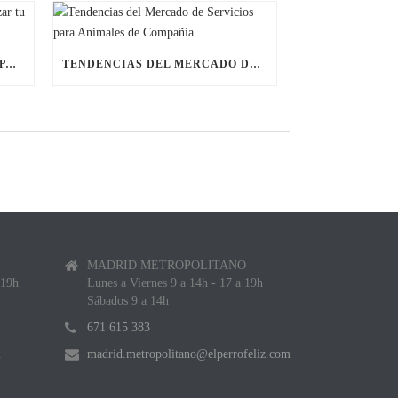
ÚLTIMAS BECAS NAVIDEÑAS PARA LANZAR TU FRANQUICIA DE ANIMALES DE COMPAÑÍA
TENDENCIAS DEL MERCADO DE SERVICIOS PARA ANIMALES DE COMPAÑÍA
MADRID METROPOLITANO
 19h
Lunes a Viernes 9 a 14h - 17 a 19h
Sábados 9 a 14h
671 615 383
m
madrid.metropolitano@elperrofeliz.com