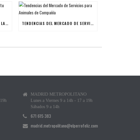
ÚLTIMAS BECAS NAVIDEÑAS PARA LANZAR TU FRANQUICIA DE ANIMALES DE COMPAÑÍA
TENDENCIAS DEL MERCADO DE SERVICIOS PARA ANIMALES DE COMPAÑÍA
MADRID METROPOLITANO
 19h
Lunes a Viernes 9 a 14h - 17 a 19h
Sábados 9 a 14h
671 615 383
madrid.metropolitano@elperrofeliz.com