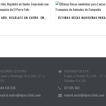
ESTE AÑO, REGÁLATE UN SUEÑO: EMPRENDE CON UNA FRANQUICIA DE EL PERRO FELIZ
MADRID CENTRO
MADRID OESTE
Lunes a Domingo 10 a 14h - 17 a
Lunes a Viernes 9 a 14h - 17 a
21h
Sábados 9 a 14h
644 436 630
671 615 383
madrid.centro@elperrofeliz.com
madrid.oeste@elperrofeliz.com