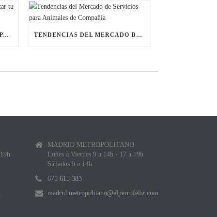
ÚLTIMAS BECAS NAVIDEÑAS PARA LANZAR TU FRANQUICIA DE ANIMALES DE COMPAÑÍA
TENDENCIAS DEL MERCADO DE SERVICIOS PARA ANIMALES DE COMPAÑÍA
MADRID METROPOLITANO
 19h
Lunes a Viernes 9 a 14h - 17 a 19h
Sábados 9 a 14h
671 615 383
m
madrid.metropolitano@elperrofeliz.com