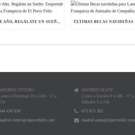
ESTE AÑO, REGÁLATE UN SUEÑO: EMPRENDE CON UNA FRANQUICIA DE EL PERRO FELIZ
MADRID CENTRO
MADRID OESTE
Lunes a Domingo 10 a 14h - 17 a
Lunes a Viernes 9 a 14h - 17 a
21h
Sábados 9 a 14h
644 436 630
671 615 383
madrid.centro@elperrofeliz.com
madrid.oeste@elperrofeliz.co