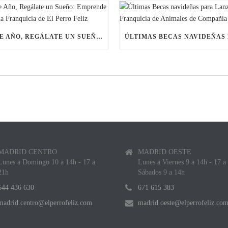
ESTE AÑO, REGÁLATE UN SUEÑO: EMPRENDE CON UNA FRANQUICIA DE EL PERRO FELIZ
MADRID CENTRO
MADRID OESTE
Lunes a Domingo 10 a 14h - 17 a
Lunes a Viernes 9 a 14h - 17 a
21h
Sábados 9 a 14h
644 436 630
671 615 383
madrid.centro@elperrofeliz.com
madrid.oeste@elperrofeliz.co