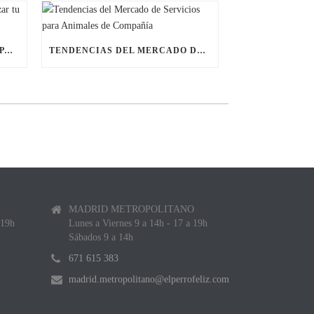
ÚLTIMAS BECAS NAVIDEÑAS PARA LANZAR TU FRANQUICIA DE ANIMALES DE COMPAÑÍA
TENDENCIAS DEL MERCADO DE SERVICIOS PARA ANIMALES DE COMPAÑÍA
MADRID METROPOLITANO
 19h
Lunes a Viernes 9 a 14h - 17 a 19h
Sábados 9 a 14h
671 615 383
m
madrid.metropolitano@elperrofeliz.com