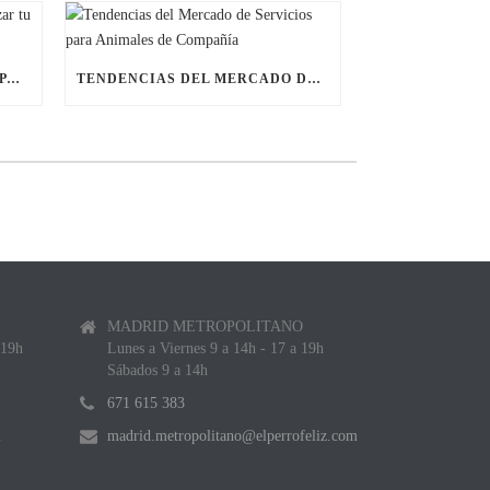
ÚLTIMAS BECAS NAVIDEÑAS PARA LANZAR TU FRANQUICIA DE ANIMALES DE COMPAÑÍA
TENDENCIAS DEL MERCADO DE SERVICIOS PARA ANIMALES DE COMPAÑÍA
MADRID METROPOLITANO
 19h
Lunes a Viernes 9 a 14h - 17 a 19h
Sábados 9 a 14h
671 615 383
m
madrid.metropolitano@elperrofeliz.com