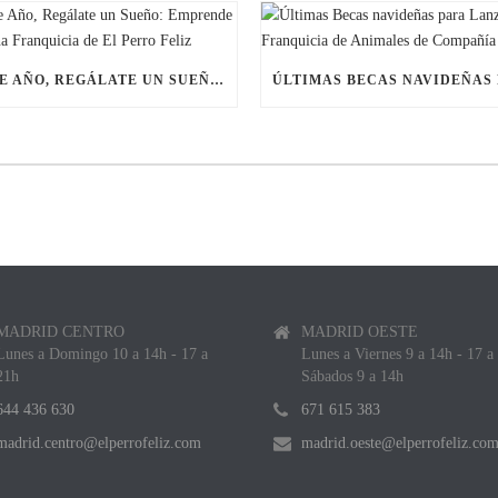
ESTE AÑO, REGÁLATE UN SUEÑO: EMPRENDE CON UNA FRANQUICIA DE EL PERRO FELIZ
MADRID CENTRO
MADRID OESTE
Lunes a Domingo 10 a 14h - 17 a
Lunes a Viernes 9 a 14h - 17 a
21h
Sábados 9 a 14h
644 436 630
671 615 383
madrid.centro@elperrofeliz.com
madrid.oeste@elperrofeliz.co