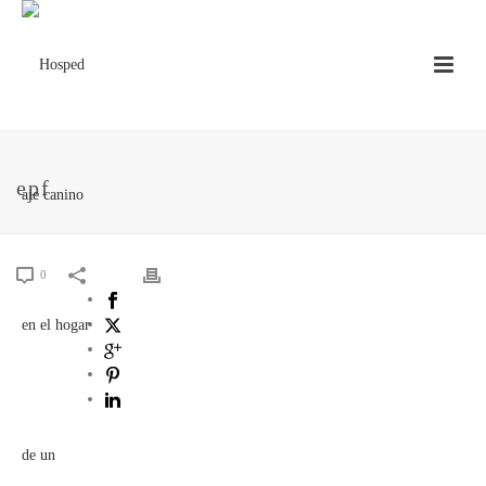
epf
0