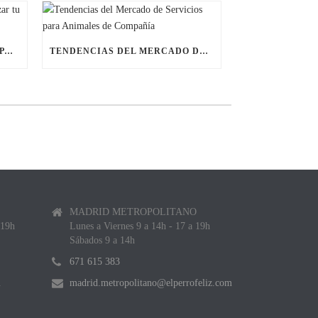
ÚLTIMAS BECAS NAVIDEÑAS PARA LANZAR TU FRANQUICIA DE ANIMALES DE COMPAÑÍA
TENDENCIAS DEL MERCADO DE SERVICIOS PARA ANIMALES DE COMPAÑÍA
MADRID METROPOLITANO
 19h
Lunes a Viernes 9 a 14h - 17 a 19h
Sábados 9 a 14h
671 615 383
m
madrid.metropolitano@elperrofeliz.com