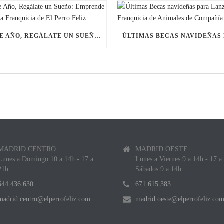
ESTE AÑO, REGÁLATE UN SUEÑO: EMPRENDE CON UNA FRANQUICIA DE EL PERRO FELIZ
MADRID CENTRO
MADRID OESTE
Lunes a Domingo 10 a 14h - 17 a
Lunes a Viernes 9 a 14h - 17 a
21h
Sábados 9 a 14h
644 436 630
671 615 383
madrid.centro@elperrofeliz.com
madrid.oeste@elperrofeliz.co