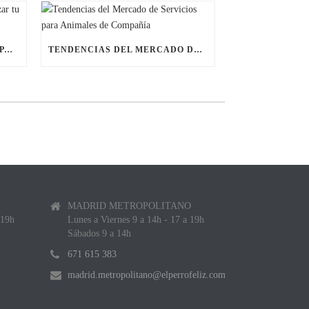
ÚLTIMAS BECAS NAVIDEÑAS PARA LANZAR TU FRANQUICIA DE ANIMALES DE COMPAÑÍA
TENDENCIAS DEL MERCADO DE SERVICIOS PARA ANIMALES DE COMPAÑÍA
MADRID METROPOLITANO
 19h
Lunes a Viernes 9 a 14h - 17 a 19h
Sábados 9 a 14h
671 615 383
m
madrid.metropolitano@elperrofeliz.com