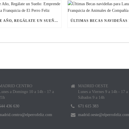
ESTE AÑO, REGÁLATE UN SUEÑO: EMPRENDE CON UNA FRANQUICIA DE EL PERRO FELIZ
MADRID CENTRO
MADRID OESTE
Lunes a Domingo 10 a 14h - 17 a
Lunes a Viernes 9 a 14h - 17 a
21h
Sábados 9 a 14h
644 436 630
671 615 383
madrid.centro@elperrofeliz.com
madrid.oeste@elperrofeliz.co