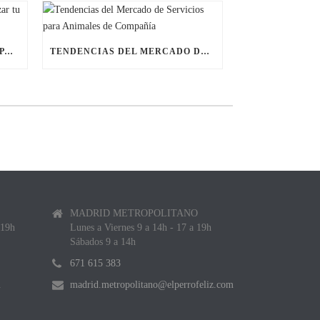
ÚLTIMAS BECAS NAVIDEÑAS PARA LANZAR TU FRANQUICIA DE ANIMALES DE COMPAÑÍA
TENDENCIAS DEL MERCADO DE SERVICIOS PARA ANIMALES DE COMPAÑÍA
MADRID METROPOLITANO
 19h
Lunes a Viernes 9 a 14h - 17 a 19h
Sábados 9 a 14h
671 615 383
m
madrid.metropolitano@elperrofeliz.com