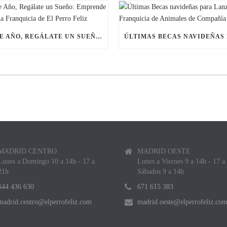
ESTE AÑO, REGÁLATE UN SUEÑO: EMPRENDE CON UNA FRANQUICIA DE EL PERRO FELIZ
MADRID CENTRO
MADRID OESTE
Lunes a Domingo 10 a 14h - 17 a
Lunes a Viernes 9 a 14h - 17 a
21h
Sábados 9 a 14h
644 436 630
671 615 383
madrid.centro@elperrofeliz.com
madrid.oeste@elperrofeliz.co