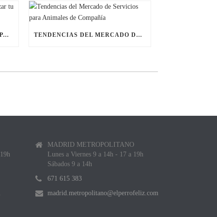
ÚLTIMAS BECAS NAVIDEÑAS PARA LANZAR TU FRANQUICIA DE ANIMALES DE COMPAÑÍA
TENDENCIAS DEL MERCADO DE SERVICIOS PARA ANIMALES DE COMPAÑÍA
MADRID METROPOLITANO
 19h
Lunes a Viernes 9 a 14h - 17 a 19h
Sábados 9 a 14h
671 615 383
m
madrid.metropolitano@elperrofeliz.com