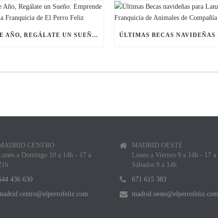
ESTE AÑO, REGÁLATE UN SUEÑO: EMPRENDE CON UNA FRANQUICIA DE EL PERRO FELIZ
MADRID CENTRO
MADRID OESTE
Lunes a Domingo 10 a 14h - 17 a
Lunes a Viernes 9 a 14h - 17 a
21h
Sábados 9 a 14h
644 436 630
671 615 383
madrid.centro@elperrofeliz.com
madrid.oeste@elperrofeliz.co