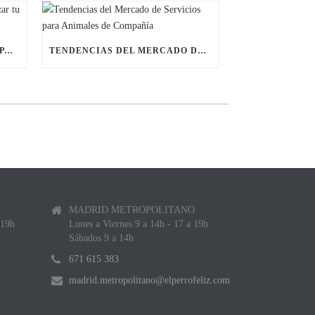
ÚLTIMAS BECAS NAVIDEÑAS PARA LANZAR TU FRANQUICIA DE ANIMALES DE COMPAÑÍA
TENDENCIAS DEL MERCADO DE SERVICIOS PARA ANIMALES DE COMPAÑÍA
MADRID METROPOLITANO
 19h
Lunes a Viernes 9 a 14h - 17 a 19h
Sábados 9 a 14h
671 615 383
m
madrid.metropolitano@elperrofeliz.com