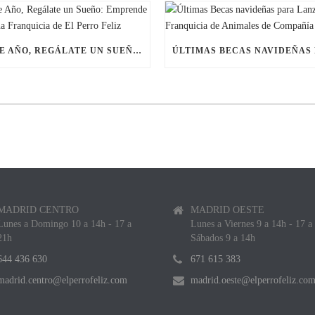
ESTE AÑO, REGÁLATE UN SUEÑO: EMPRENDE CON UNA FRANQUICIA DE EL PERRO FELIZ
MADRID CENTRO
MADRID OESTE
Lunes a Domingo 10 a 14h - 17 a
Lunes a Viernes 9 a 14h - 17 a
21h
Sábados 9 a 14h
644 436 630
671 615 383
madrid.centro@elperrofeliz.com
madrid.oeste@elperrofeliz.co