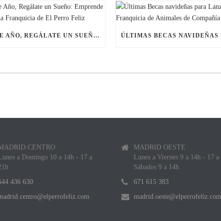
ESTE AÑO, REGÁLATE UN SUEÑO: EMPRENDE CON UNA FRANQUICIA DE EL PERRO FELIZ
MADRID CENTRO
MADRID OESTE
Lunes a Domingo 10 a 14h - 17 a
Lunes a Viernes 9 a 14h - 17 a
21h
Sábados 9 a 14h
644 436 630
671 615 383
madrid.centro@elperrofeliz.com
madrid.oeste@elperrofeliz.co