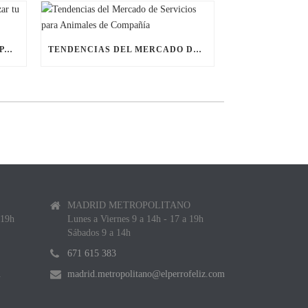
ÚLTIMAS BECAS NAVIDEÑAS PARA LANZAR TU FRANQUICIA DE ANIMALES DE COMPAÑÍA
TENDENCIAS DEL MERCADO DE SERVICIOS PARA ANIMALES DE COMPAÑÍA
MADRID METROPOLITANO
 19h
Lunes a Viernes 9 a 14h - 17 a 19h
Sábados 9 a 14h
671 615 383
m
madrid.metropolitano@elperrofeliz.com