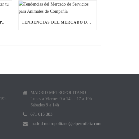
ÚLTIMAS BECAS NAVIDEÑAS PARA LANZAR TU FRANQUICIA DE ANIMALES DE COMPAÑÍA
TENDENCIAS DEL MERCADO DE SERVICIOS PARA ANIMALES DE COMPAÑÍA
MADRID METROPOLITANO
 19h
Lunes a Viernes 9 a 14h - 17 a 19h
Sábados 9 a 14h
671 615 383
m
madrid.metropolitano@elperrofeliz.com