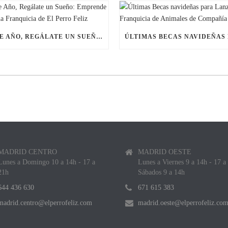
ESTE AÑO, REGÁLATE UN SUEÑO: EMPRENDE CON UNA FRANQUICIA DE EL PERRO FELIZ
MADRID CENTRO
MADRID OESTE
Lunes a Domingo 10 a 14h - 17 a
Lunes a Viernes 9 a 14h - 17 a
21h
Sábados 9 a 14h
644 436 630
671 615 383
madrid.centro@elperrofeliz.com
madrid.oeste@elperrofeliz.co