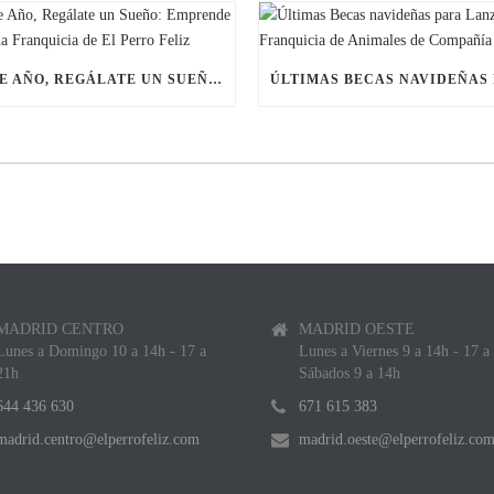
ESTE AÑO, REGÁLATE UN SUEÑO: EMPRENDE CON UNA FRANQUICIA DE EL PERRO FELIZ
MADRID CENTRO
MADRID OESTE
Lunes a Domingo 10 a 14h - 17 a
Lunes a Viernes 9 a 14h - 17 a
21h
Sábados 9 a 14h
644 436 630
671 615 383
madrid.centro@elperrofeliz.com
madrid.oeste@elperrofeliz.co