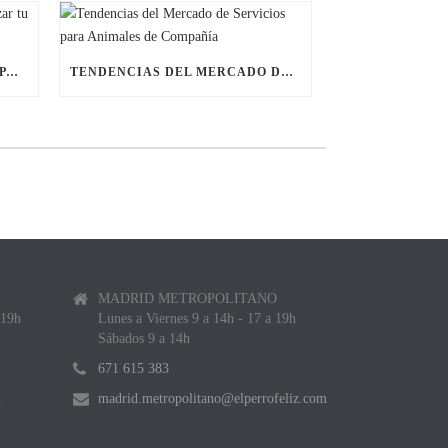
ÚLTIMAS BECAS NAVIDEÑAS PARA LANZAR TU FRANQUICIA DE ANIMALES DE COMPAÑÍA
TENDENCIAS DEL MERCADO DE SERVICIOS PARA ANIMALES DE COMPAÑÍA
MADRID METROPOLITANO
 19h
Lunes a Viernes 9 a 14h - 17 a 19h
Sábados 9 a 14h
671 615 383
m
madrid.metropolitano@elperrofeliz.com