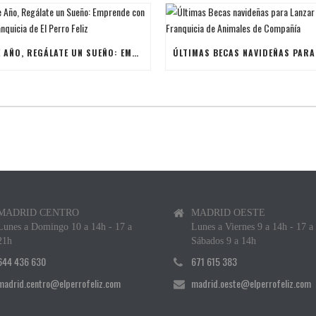
ESTE AÑO, REGÁLATE UN SUEÑO: EMPRENDE CON UNA FRANQUICIA DE EL PERRO FELIZ
MADRID CENTRO
MADRID OESTE
Lunes a Domingo 10 a 14h - 17 a
Lunes a Viernes 9 a 14h - 17 a
21h
Sábados 9 a 14h
644 436 630
671 615 383
madrid.centro@elperrofeliz.com
madrid.oeste@elperrofeliz.com