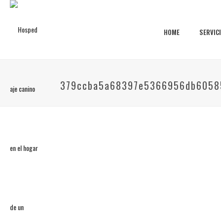
HOME
SERVIC
379ccba5a68397e5366956db6058