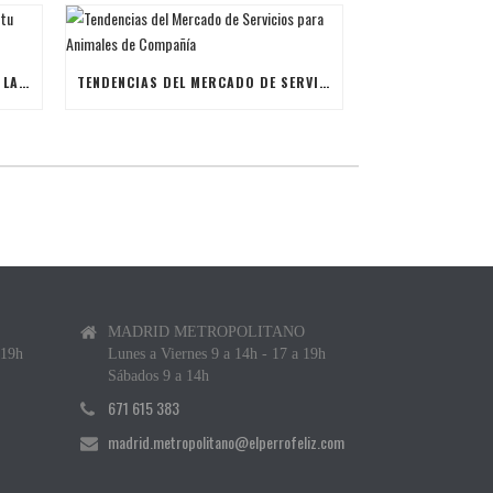
ÚLTIMAS BECAS NAVIDEÑAS PARA LANZAR TU FRANQUICIA DE ANIMALES DE COMPAÑÍA
TENDENCIAS DEL MERCADO DE SERVICIOS PARA ANIMALES DE COMPAÑÍA
MADRID METROPOLITANO
 19h
Lunes a Viernes 9 a 14h - 17 a 19h
Sábados 9 a 14h
671 615 383
madrid.metropolitano@elperrofeliz.com