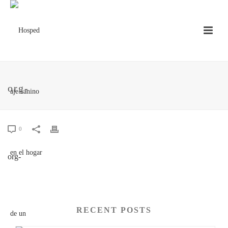
org-
0
org-
RECENT POSTS