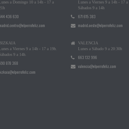
Lunes a Domingo 10 a 14h - 17 a
Lunes a Viernes 9 a 14h - 17 a
21h
Sábados 9 a 14h
644 436 630
671 615 383
madrid.centro@elperrofeliz.com
madrid.oeste@elperrofeliz.com
BIZKAIA
VALENCIA
Lunes a Viernes 9 a 14h - 17 a 19h.
Lunes a Sábado 9 a 20:30h
Sábados 9 a 14h.
663 132 996
690 878 368
valencia@elperrofeliz.com
bizkaia@elperrofeliz.com