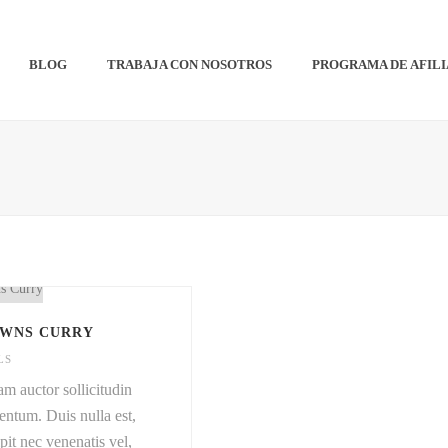
BLOG
TRABAJA CON NOSOTROS
PROGRAMA DE AFIL
AWNS CURRY
LS
am auctor sollicitudin
entum. Duis nulla est,
pit nec venenatis vel,