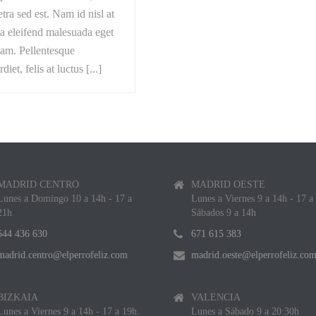
tra sed est. Nam id nisl at
a eleifend malesuada eget
uam. Pellentesque
diet, felis at luctus [...]
MADRID CENTRO
MADRID OESTE
Lunes a Domingo 10 a 14h - 17 a
Lunes a Viernes 9 a 14h - 17 a
21h
Sábados 9 a 14h
644 436 630
671 615 383
madrid.centro@elperrofeliz.com
madrid.oeste@elperrofeliz.co
BIZKAIA
VALENCIA
Lunes a Viernes 9 a 14h - 17 a 19h.
Lunes a Sábado 9 a 20:30h