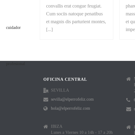
convallis erat congue feugiat.
phare
Cum sociis natoque penatibus
mass
et magnis dis parturient montes,
et q
[...]
imper
OFICINA CENTRAL
SEVILLA
sevilla@elperrofeliz.com
hola@elperrofeliz.com
IBIZA
Lunes a Viernes 10 a 14h - 17 a 20h