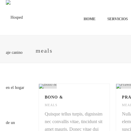
HOME
SERVICIOS
meals
BONO &
PR
MEALS
MEA
Quisque tellus turpis, dignissim
Null
nec convallis vitae, tincidunt sit
elem
amet mauris. Donec vitae dui
susci