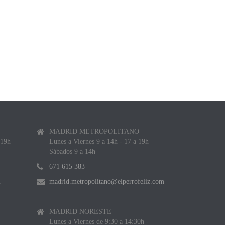
MADRID METROPOLITANO
 19h
Lunes a Viernes 9 a 14h - 17 a 19h
Sábados 9 a 14h
671 615 383
m
madrid.metropolitano@elperrofeliz.com
MADRID NORESTE
Lunes a Viernes de 9:30 a 14:30h -