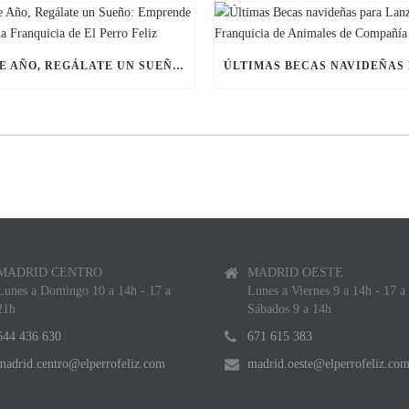
ESTE AÑO, REGÁLATE UN SUEÑO: EMPRENDE CON UNA FRANQUICIA DE EL PERRO FELIZ
MADRID CENTRO
MADRID OESTE
Lunes a Domingo 10 a 14h - 17 a
Lunes a Viernes 9 a 14h - 17 a
21h
Sábados 9 a 14h
644 436 630
671 615 383
madrid.centro@elperrofeliz.com
madrid.oeste@elperrofeliz.co