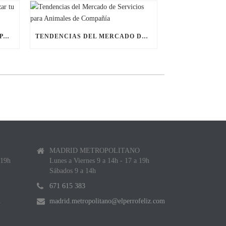
ÚLTIMAS BECAS NAVIDEÑAS PARA LANZAR TU FRANQUICIA DE ANIMALES DE COMPAÑÍA
TENDENCIAS DEL MERCADO DE SERVICIOS PARA ANIMALES DE COMPAÑÍA
MADRID METROPOLITANO
 19h
Lunes a Viernes 9 a 14h - 17 a 19h
Sábados 9 a 14h
671 615 383
m
madrid.metropolitano@elperrofeliz.com