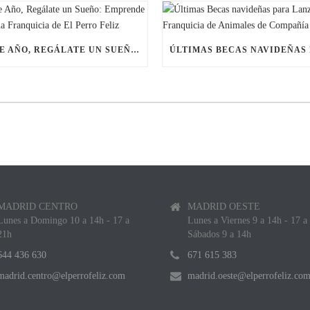
ESTE AÑO, REGÁLATE UN SUEÑO: EMPRENDE CON UNA FRANQUICIA DE EL PERRO FELIZ
MADRID CENTRO
MADRID OESTE
Lunes a Domingo 10 a 14h - 17 a
Lunes a Viernes 9 a 14h - 17 a
21h
Sábados 9 a 14h
644 436 630
671 615 383
madrid.centro@elperrofeliz.com
madrid.oeste@elperrofeliz.co