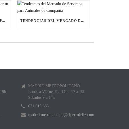
ÚLTIMAS BECAS NAVIDEÑAS PARA LANZAR TU FRANQUICIA DE ANIMALES DE COMPAÑÍA
TENDENCIAS DEL MERCADO DE SERVICIOS PARA ANIMALES DE COMPAÑÍA
MADRID METROPOLITANO
 19h
Lunes a Viernes 9 a 14h - 17 a 19h
Sábados 9 a 14h
671 615 383
m
madrid.metropolitano@elperrofeliz.com