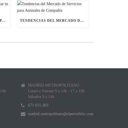
ÚLTIMAS BECAS NAVIDEÑAS PARA LANZAR TU FRANQUICIA DE ANIMALES DE COMPAÑÍA
TENDENCIAS DEL MERCADO DE SERVICIOS PARA ANIMALES DE COMPAÑÍA
MADRID METROPOLITANO
 19h
Lunes a Viernes 9 a 14h - 17 a 19h
Sábados 9 a 14h
671 615 383
m
madrid.metropolitano@elperrofeliz.com