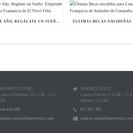
ESTE AÑO, REGÁLATE UN SUEÑO: EMPRENDE CON UNA FRANQUICIA DE EL PERRO FELIZ
MADRID CENTRO
MADRID OESTE
Lunes a Domingo 10 a 14h - 17 a
Lunes a Viernes 9 a 14h - 17 a
21h
Sábados 9 a 14h
644 436 630
671 615 383
madrid.centro@elperrofeliz.com
madrid.oeste@elperrofeliz.co