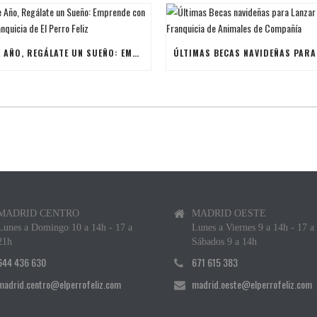
ESTE AÑO, REGÁLATE UN SUEÑO: EMPRENDE CON UNA FRANQUICIA DE EL PERRO FELIZ
MADRID CENTRO
MADRID OESTE
Lunes a Domingo 10 a 14h - 17 a
Lunes a Viernes 9 a 14h - 17 a
21h
Sábados 9 a 14h
644 436 630
671 615 383
madrid.centro@elperrofeliz.com
madrid.oeste@elperrofeliz.com