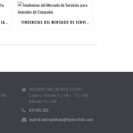
ÚLTIMAS BECAS NAVIDEÑAS PARA LANZAR TU FRANQUICIA DE ANIMALES DE COMPAÑÍA
TENDENCIAS DEL MERCADO DE SERVICIOS PARA ANIMALES DE COMPAÑÍA
MADRID METROPOLITANO
 19h
Lunes a Viernes 9 a 14h - 17 a 19h
Sábados 9 a 14h
671 615 383
madrid.metropolitano@elperrofeliz.com