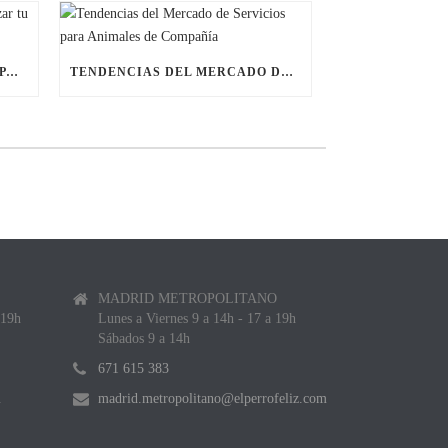
ÚLTIMAS BECAS NAVIDEÑAS PARA LANZAR TU FRANQUICIA DE ANIMALES DE COMPAÑÍA
TENDENCIAS DEL MERCADO DE SERVICIOS PARA ANIMALES DE COMPAÑÍA
MADRID METROPOLITANO
 19h
Lunes a Viernes 9 a 14h - 17 a 19h
Sábados 9 a 14h
671 615 383
m
madrid.metropolitano@elperrofeliz.com