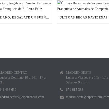
ESTE AÑO, REGÁLATE UN SUEÑO: EMPRENDE CON UNA FRANQUICIA DE EL PERRO FELIZ
MADRID CENTRO
MADRID OESTE
Lunes a Domingo 10 a 14h - 17 a
Lunes a Viernes 9 a 14h - 17 a
21h
Sábados 9 a 14h
644 436 630
671 615 383
madrid.centro@elperrofeliz.com
madrid.oeste@elperrofeliz.co