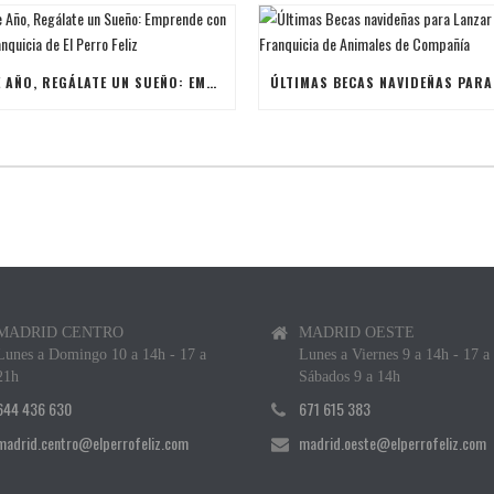
ESTE AÑO, REGÁLATE UN SUEÑO: EMPRENDE CON UNA FRANQUICIA DE EL PERRO FELIZ
MADRID CENTRO
MADRID OESTE
Lunes a Domingo 10 a 14h - 17 a
Lunes a Viernes 9 a 14h - 17 a
21h
Sábados 9 a 14h
644 436 630
671 615 383
madrid.centro@elperrofeliz.com
madrid.oeste@elperrofeliz.com