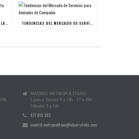
ÚLTIMAS BECAS NAVIDEÑAS PARA LANZAR TU FRANQUICIA DE ANIMALES DE COMPAÑÍA
TENDENCIAS DEL MERCADO DE SERVICIOS PARA ANIMALES DE COMPAÑÍA
MADRID METROPOLITANO
 19h
Lunes a Viernes 9 a 14h - 17 a 19h
Sábados 9 a 14h
671 615 383
madrid.metropolitano@elperrofeliz.com