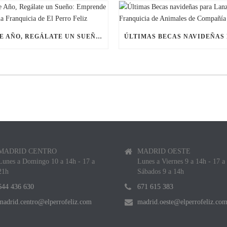
ESTE AÑO, REGÁLATE UN SUEÑO: EMPRENDE CON UNA FRANQUICIA DE EL PERRO FELIZ
MADRID CENTRO
MADRID OESTE
Lunes a Domingo 10 a 14h - 17 a
Lunes a Viernes 9 a 14h - 17 a
21h
Sábados 9 a 14h
644 436 630
671 615 383
madrid.centro@elperrofeliz.com
madrid.oeste@elperrofeliz.co