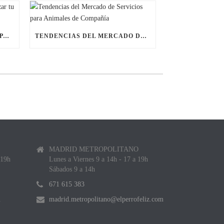
ÚLTIMAS BECAS NAVIDEÑAS PARA LANZAR TU FRANQUICIA DE ANIMALES DE COMPAÑÍA
TENDENCIAS DEL MERCADO DE SERVICIOS PARA ANIMALES DE COMPAÑÍA
MADRID METROPOLITANO
 19h
Lunes a Viernes 9 a 14h - 17 a 19h
Sábados 9 a 14h
671 615 383
m
madrid.metropolitano@elperrofeliz.com