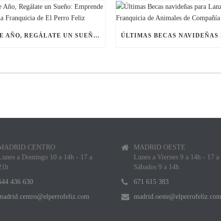
ESTE AÑO, REGÁLATE UN SUEÑO: EMPRENDE CON UNA FRANQUICIA DE EL PERRO FELIZ
MADRID CENTRO
MADRID OESTE
Lunes a Domingo 10 a 14h - 17 a
Lunes a Viernes 9 a 14h - 17 a
21h
Sábados 9 a 14h
644 436 630
671 615 383
madrid.centro@elperrofeliz.com
madrid.oeste@elperrofeliz.co