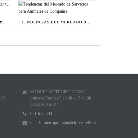
ÚLTIMAS BECAS NAVIDEÑAS PARA LANZAR TU FRANQUICIA DE ANIMALES DE COMPAÑÍA
TENDENCIAS DEL MERCADO DE SERVICIOS PARA ANIMALES DE COMPAÑÍA
MADRID METROPOLITANO
 19h
Lunes a Viernes 9 a 14h - 17 a 19h
Sábados 9 a 14h
671 615 383
m
madrid.metropolitano@elperrofeliz.com